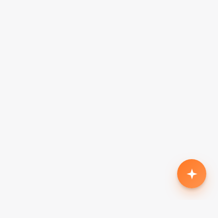
Родился второй, нужен кроссовер с автоматом
до $18k
Жена в декрете — вторая машина в семью до
$7k, автомат
Семья из 5 человек, нужен минивэн до $15k
Третий ребёнок, ищу 7-местный до $20k