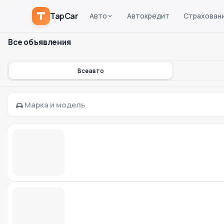
TapCar
Авто
Автокредит
Страхован
Все объявления
Все авто
Марка и модель