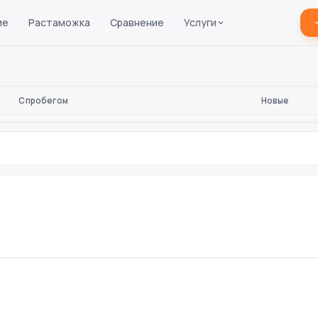
ие
Растаможка
Сравнение
Услуги
С пробегом
Новые