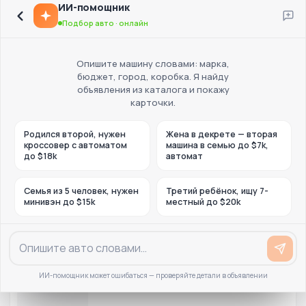
ИИ-помощник
Подбор авто · онлайн
Опишите машину словами: марка,
бюджет, город, коробка. Я найду
объявления из каталога и покажу
карточки.
Родился второй, нужен
Жена в декрете — вторая
кроссовер с автоматом
машина в семью до $7k,
до $18k
автомат
Семья из 5 человек, нужен
Третий ребёнок, ищу 7-
минивэн до $15k
местный до $20k
ИИ-помощник может ошибаться — проверяйте детали в объявлении