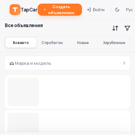
Создать
TapCar
Войти
Рус
объявление
Все объявления
Все авто
С пробегом
Новые
Зарубежные
Марка и модель