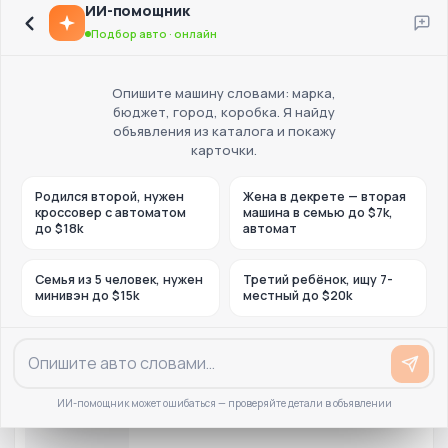
ИИ-помощник
Подбор авто · онлайн
Опишите машину словами: марка,
бюджет, город, коробка. Я найду
объявления из каталога и покажу
карточки.
Родился второй, нужен
Жена в декрете — вторая
кроссовер с автоматом
машина в семью до $7k,
до $18k
автомат
Семья из 5 человек, нужен
Третий ребёнок, ищу 7-
минивэн до $15k
местный до $20k
ИИ-помощник может ошибаться — проверяйте детали в объявлении