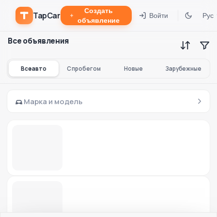
Создать
TapCar
Войти
Рус
объявление
Все объявления
Все авто
С пробегом
Новые
Зарубежные
Марка и модель