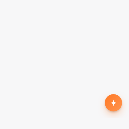
Родился второй, нужен кроссовер с автоматом
до $18k
Жена в декрете — вторая машина в семью до
$7k, автомат
Семья из 5 человек, нужен минивэн до $15k
Третий ребёнок, ищу 7-местный до $20k