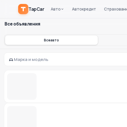
TapCar
Авто
Автокредит
Страхован
Все объявления
Все авто
Марка и модель