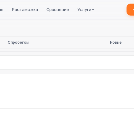
ие
Растаможка
Сравнение
Услуги
С пробегом
Новые