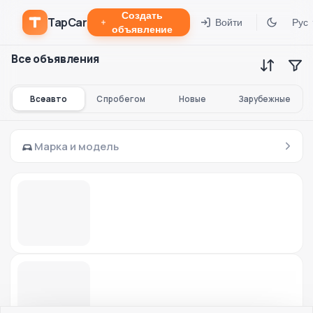
Создать
TapCar
Войти
Рус
объявление
Все объявления
Все авто
С пробегом
Новые
Зарубежные
Марка и модель