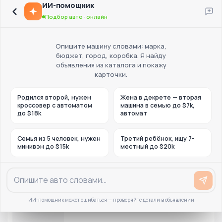
ИИ-помощник
Подбор авто · онлайн
Опишите машину словами: марка,
бюджет, город, коробка. Я найду
объявления из каталога и покажу
карточки.
Родился второй, нужен
Жена в декрете — вторая
кроссовер с автоматом
машина в семью до $7k,
до $18k
автомат
Семья из 5 человек, нужен
Третий ребёнок, ищу 7-
минивэн до $15k
местный до $20k
ИИ-помощник может ошибаться — проверяйте детали в объявлении