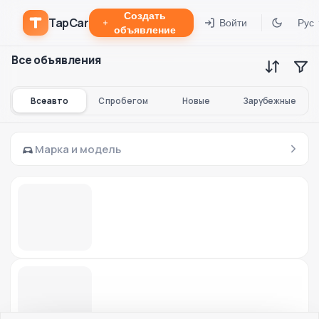
Создать
TapCar
Войти
Рус
объявление
Все объявления
Все авто
С пробегом
Новые
Зарубежные
Марка и модель