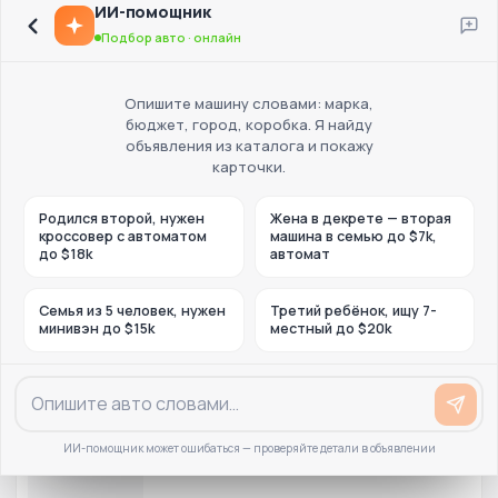
ИИ-помощник
Подбор авто · онлайн
Опишите машину словами: марка,
бюджет, город, коробка. Я найду
объявления из каталога и покажу
карточки.
Родился второй, нужен
Жена в декрете — вторая
кроссовер с автоматом
машина в семью до $7k,
до $18k
автомат
Семья из 5 человек, нужен
Третий ребёнок, ищу 7-
минивэн до $15k
местный до $20k
ИИ-помощник может ошибаться — проверяйте детали в объявлении