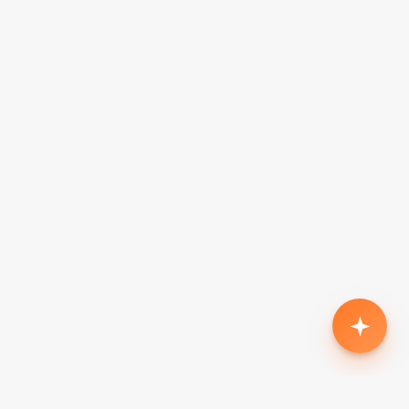
Родился второй, нужен кроссовер с автоматом
до $18k
Жена в декрете — вторая машина в семью до
$7k, автомат
Семья из 5 человек, нужен минивэн до $15k
Третий ребёнок, ищу 7-местный до $20k