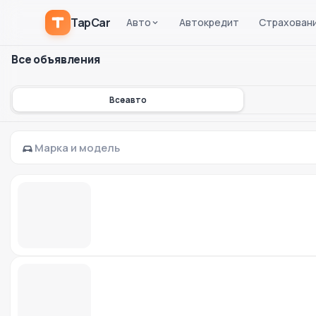
TapCar
Авто
Автокредит
Страхован
Все объявления
Все авто
Марка и модель