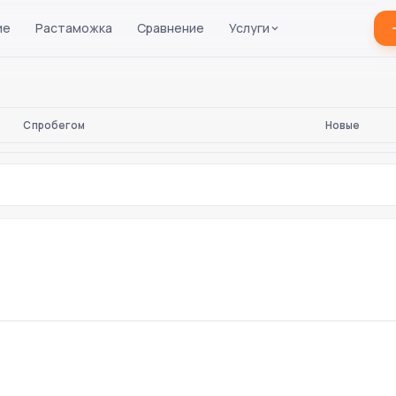
ие
Растаможка
Сравнение
Услуги
С пробегом
Новые