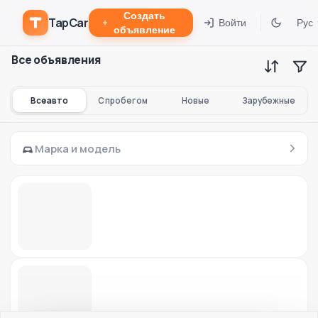
Создать
TapCar
Войти
Рус
объявление
Все объявления
Все авто
С пробегом
Новые
Зарубежные
Марка и модель