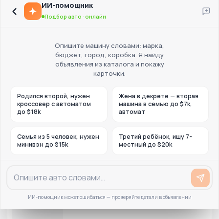
ИИ-помощник
Подбор авто · онлайн
Опишите машину словами: марка,
бюджет, город, коробка. Я найду
объявления из каталога и покажу
карточки.
Родился второй, нужен
Жена в декрете — вторая
кроссовер с автоматом
машина в семью до $7k,
до $18k
автомат
Семья из 5 человек, нужен
Третий ребёнок, ищу 7-
минивэн до $15k
местный до $20k
ИИ-помощник может ошибаться — проверяйте детали в объявлении