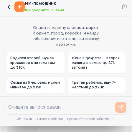
ИИ-помощник
Подбор авто · онлайн
Опишите машину словами: марка,
бюджет, город, коробка. Я найду
объявления из каталога и покажу
карточки.
Родился второй, нужен
Жена в декрете — вторая
кроссовер с автоматом
машина в семью до $7k,
до $18k
автомат
Семья из 5 человек, нужен
Третий ребёнок, ищу 7-
минивэн до $15k
местный до $20k
ИИ-помощник может ошибаться — проверяйте детали в объявлении