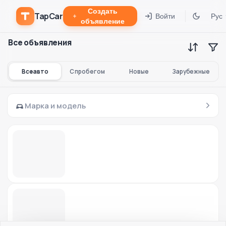
Создать
TapCar
Войти
Рус
объявление
Все объявления
Все авто
С пробегом
Новые
Зарубежные
Марка и модель