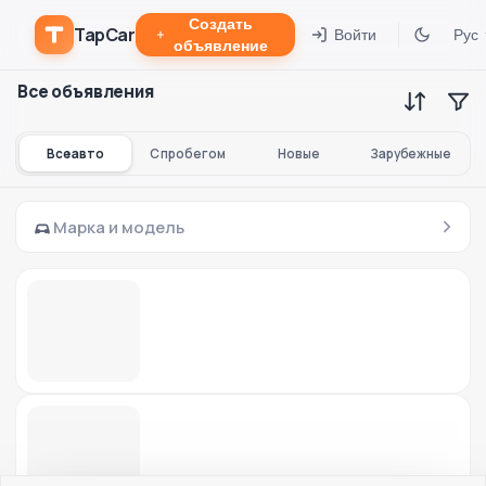
Создать
TapCar
Войти
Рус
объявление
Все объявления
Все авто
С пробегом
Новые
Зарубежные
Марка и модель