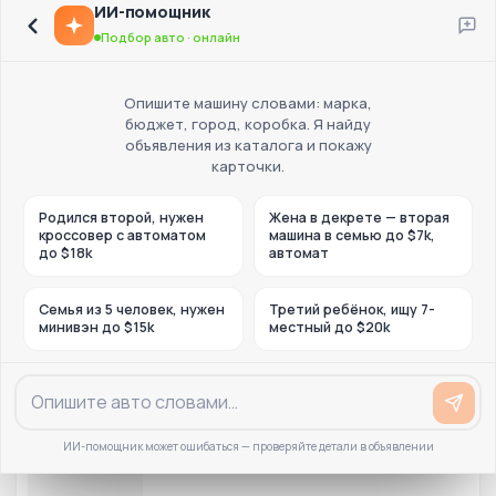
ИИ-помощник
Подбор авто · онлайн
Опишите машину словами: марка,
бюджет, город, коробка. Я найду
объявления из каталога и покажу
карточки.
Родился второй, нужен
Жена в декрете — вторая
кроссовер с автоматом
машина в семью до $7k,
до $18k
автомат
Семья из 5 человек, нужен
Третий ребёнок, ищу 7-
минивэн до $15k
местный до $20k
ИИ-помощник может ошибаться — проверяйте детали в объявлении