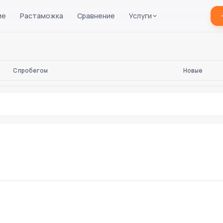
ие
Растаможка
Сравнение
Услуги
С пробегом
Новые