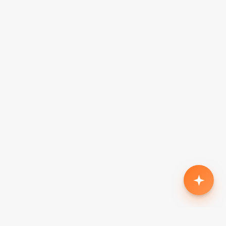
Родился второй, нужен кроссовер с автоматом
до $18k
Жена в декрете — вторая машина в семью до
$7k, автомат
Семья из 5 человек, нужен минивэн до $15k
Третий ребёнок, ищу 7-местный до $20k