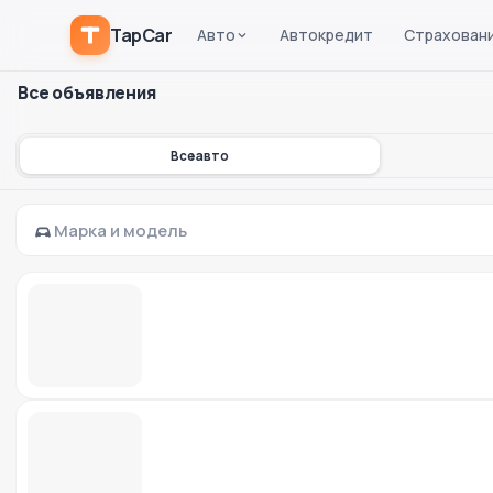
TapCar
Авто
Автокредит
Страхован
Все объявления
Все авто
Марка и модель