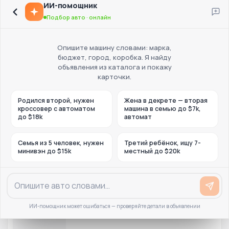
ИИ-помощник
Подбор авто · онлайн
Опишите машину словами: марка,
бюджет, город, коробка. Я найду
объявления из каталога и покажу
карточки.
Родился второй, нужен
Жена в декрете — вторая
кроссовер с автоматом
машина в семью до $7k,
до $18k
автомат
Семья из 5 человек, нужен
Третий ребёнок, ищу 7-
минивэн до $15k
местный до $20k
ИИ-помощник может ошибаться — проверяйте детали в объявлении