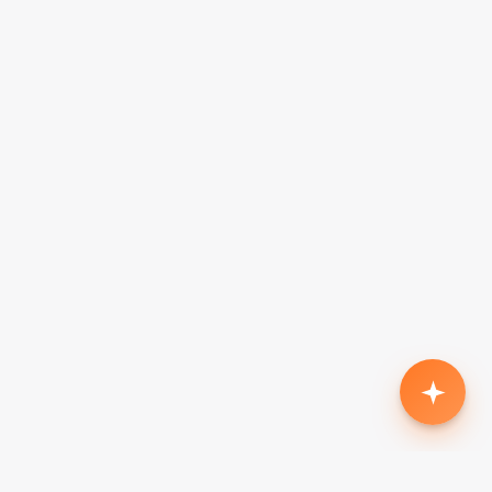
Родился второй, нужен кроссовер с автоматом
до $18k
Жена в декрете — вторая машина в семью до
$7k, автомат
Семья из 5 человек, нужен минивэн до $15k
Третий ребёнок, ищу 7-местный до $20k