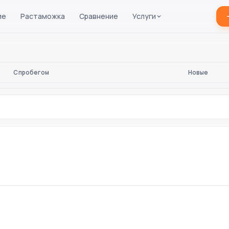
ие
Растаможка
Сравнение
Услуги
С пробегом
Новые