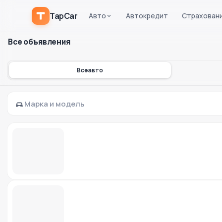
TapCar
Авто
Автокредит
Страхован
Все объявления
Все авто
Марка и модель