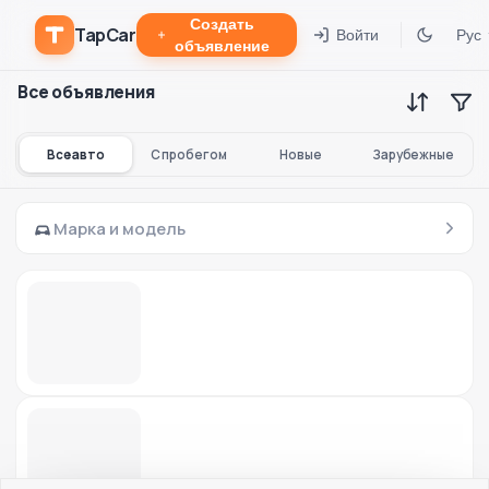
Создать
TapCar
Войти
Рус
объявление
Все объявления
Все авто
С пробегом
Новые
Зарубежные
Марка и модель