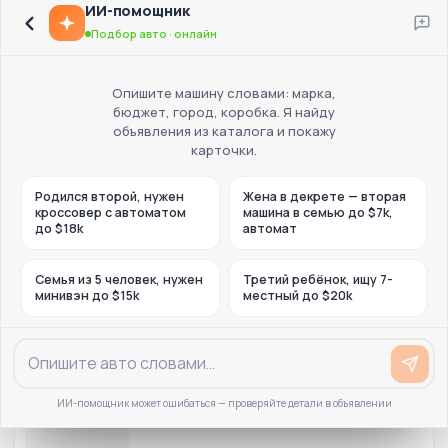
ИИ-помощник
Подбор авто · онлайн
Опишите машину словами: марка,
бюджет, город, коробка. Я найду
объявления из каталога и покажу
карточки.
Родился второй, нужен
Жена в декрете — вторая
кроссовер с автоматом
машина в семью до $7k,
до $18k
автомат
Семья из 5 человек, нужен
Третий ребёнок, ищу 7-
минивэн до $15k
местный до $20k
ИИ-помощник может ошибаться — проверяйте детали в объявлении