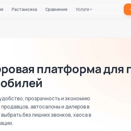
ие
Растаможка
Сравнение
Услуги
фровая платформа для 
мобилей
удобство, прозрачность и экономию
 продавцов, автосалоны и дилеров в
выбрать без лишних звонков, хаоса в
ации.