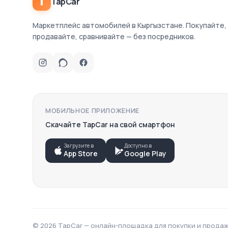
TapCar
Маркетплейс автомобилей в Кыргызстане. Покупайте,
продавайте, сравнивайте — без посредников.
ПОПУЛЯРНЫЕ МАРКИ АВТО
Toyota
Hyundai
МОБИЛЬНОЕ ПРИЛОЖЕНИЕ
Kia
Скачайте TapCar на свой смартфон
Lexus
BMW
Mercedes-Benz
Загрузите в
Доступно в
App Store
Google Play
Honda
Subaru
Daewoo
Chevrolet
Volkswagen
Nissan
Audi
© 2026 TapCar — онлайн-площадка для покупки и продаж