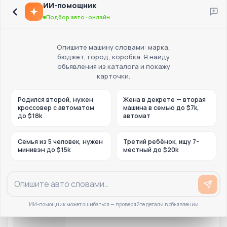
ИИ-помощник
Подбор авто · онлайн
Опишите машину словами: марка,
бюджет, город, коробка. Я найду
объявления из каталога и покажу
карточки.
Родился второй, нужен
Жена в декрете — вторая
кроссовер с автоматом
машина в семью до $7k,
до $18k
автомат
Семья из 5 человек, нужен
Третий ребёнок, ищу 7-
минивэн до $15k
местный до $20k
ИИ-помощник может ошибаться — проверяйте детали в объявлении