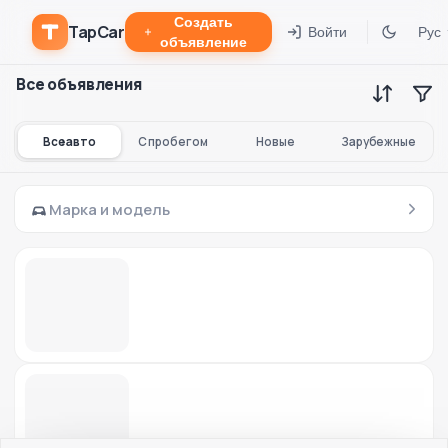
Создать
TapCar
Войти
Рус
объявление
Все объявления
Все авто
С пробегом
Новые
Зарубежные
Марка и модель