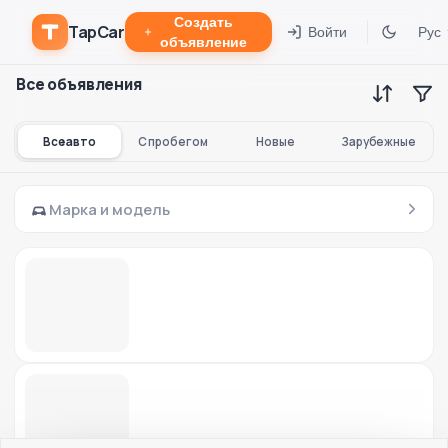
Создать
TapCar
Войти
Рус
объявление
Все объявления
Все авто
С пробегом
Новые
Зарубежные
Марка и модель