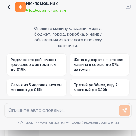
ИИ-помощник
Подбор авто · онлайн
Опишите машину словами: марка,
бюджет, город, коробка. Я найду
объявления из каталога и покажу
карточки.
Родился второй, нужен
Жена в декрете — вторая
кроссовер с автоматом
машина в семью до $7k,
до $18k
автомат
Семья из 5 человек, нужен
Третий ребёнок, ищу 7-
минивэн до $15k
местный до $20k
ИИ-помощник может ошибаться — проверяйте детали в объявлении