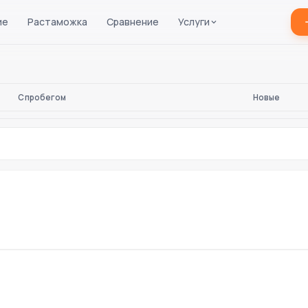
ие
Растаможка
Сравнение
Услуги
С пробегом
Новые