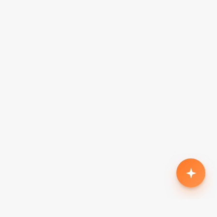
Родился второй, нужен кроссовер с автоматом
до $18k
Жена в декрете — вторая машина в семью до
$7k, автомат
Семья из 5 человек, нужен минивэн до $15k
Третий ребёнок, ищу 7-местный до $20k