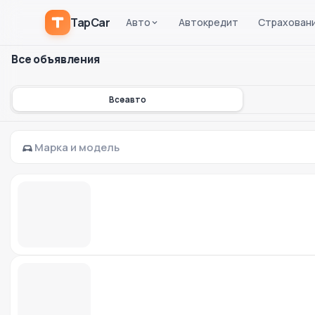
TapCar
Авто
Автокредит
Страхован
Все объявления
Все авто
Марка и модель