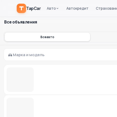
TapCar
Авто
Автокредит
Страхован
Все объявления
Все авто
Марка и модель