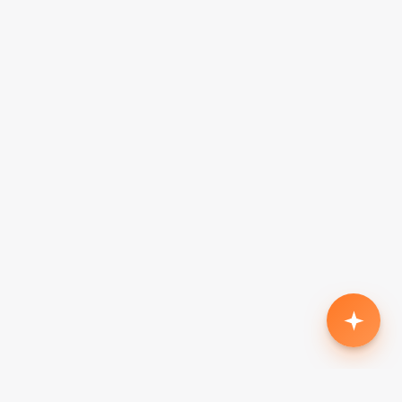
Родился второй, нужен кроссовер с автоматом
до $18k
Жена в декрете — вторая машина в семью до
$7k, автомат
Семья из 5 человек, нужен минивэн до $15k
Третий ребёнок, ищу 7-местный до $20k