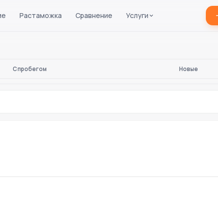
ие
Растаможка
Сравнение
Услуги
С пробегом
Новые