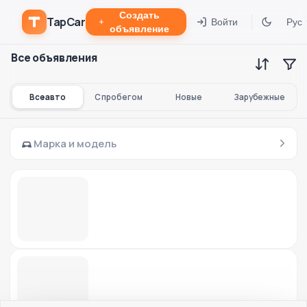
Создать
TapCar
Войти
Рус
объявление
Все объявления
Все авто
С пробегом
Новые
Зарубежные
Марка и модель