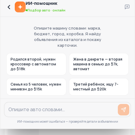
ИИ-помощник
Подбор авто · онлайн
Опишите машину словами: марка,
бюджет, город, коробка. Я найду
объявления из каталога и покажу
карточки.
Родился второй, нужен
Жена в декрете — вторая
кроссовер с автоматом
машина в семью до $7k,
до $18k
автомат
Семья из 5 человек, нужен
Третий ребёнок, ищу 7-
минивэн до $15k
местный до $20k
ИИ-помощник может ошибаться — проверяйте детали в объявлении