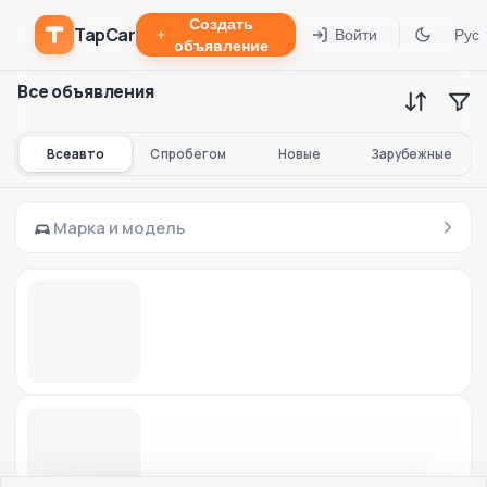
Создать
TapCar
Войти
Рус
объявление
Все объявления
Все авто
С пробегом
Новые
Зарубежные
Марка и модель