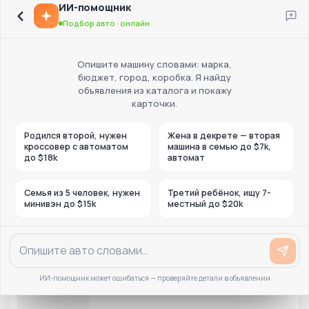
ИИ-помощник
Подбор авто · онлайн
Опишите машину словами: марка,
бюджет, город, коробка. Я найду
объявления из каталога и покажу
карточки.
Родился второй, нужен
Жена в декрете — вторая
кроссовер с автоматом
машина в семью до $7k,
до $18k
автомат
Семья из 5 человек, нужен
Третий ребёнок, ищу 7-
минивэн до $15k
местный до $20k
ИИ-помощник может ошибаться — проверяйте детали в объявлении