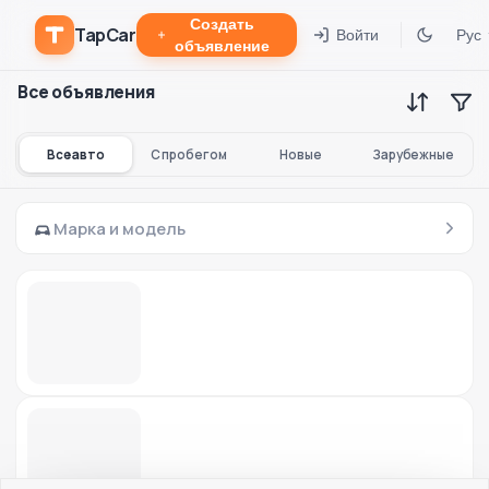
Создать
TapCar
Войти
Рус
объявление
Все объявления
Все авто
С пробегом
Новые
Зарубежные
Марка и модель