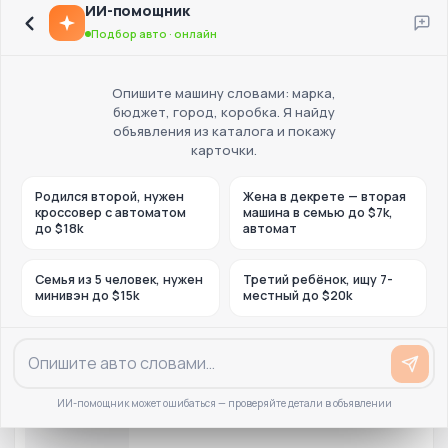
ИИ-помощник
Подбор авто · онлайн
Опишите машину словами: марка,
бюджет, город, коробка. Я найду
объявления из каталога и покажу
карточки.
Родился второй, нужен
Жена в декрете — вторая
кроссовер с автоматом
машина в семью до $7k,
до $18k
автомат
Семья из 5 человек, нужен
Третий ребёнок, ищу 7-
минивэн до $15k
местный до $20k
ИИ-помощник может ошибаться — проверяйте детали в объявлении