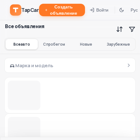
Создать
TapCar
Войти
Рус
объявление
Все объявления
Все авто
С пробегом
Новые
Зарубежные
Марка и модель