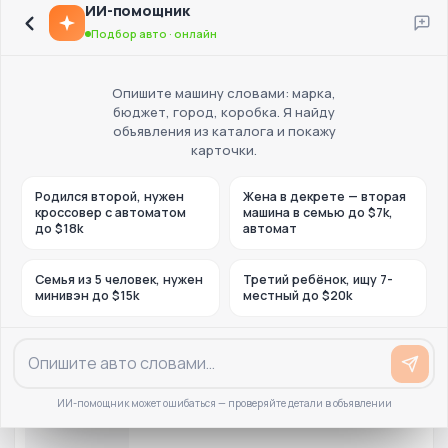
ИИ-помощник
Подбор авто · онлайн
Опишите машину словами: марка,
бюджет, город, коробка. Я найду
объявления из каталога и покажу
карточки.
Родился второй, нужен
Жена в декрете — вторая
кроссовер с автоматом
машина в семью до $7k,
до $18k
автомат
Семья из 5 человек, нужен
Третий ребёнок, ищу 7-
минивэн до $15k
местный до $20k
ИИ-помощник может ошибаться — проверяйте детали в объявлении