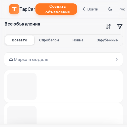
Создать
TapCar
Войти
Рус
объявление
Все объявления
Все авто
С пробегом
Новые
Зарубежные
Марка и модель