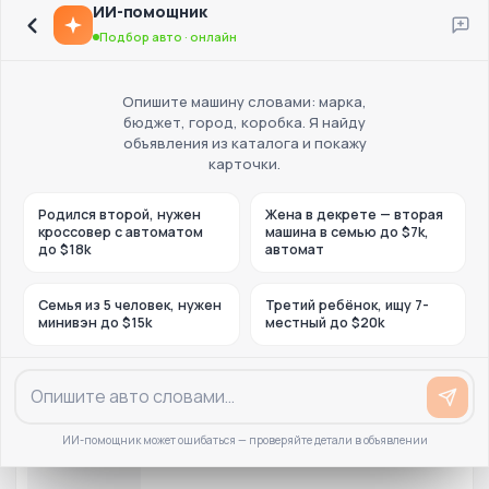
ИИ-помощник
Подбор авто · онлайн
Опишите машину словами: марка,
бюджет, город, коробка. Я найду
объявления из каталога и покажу
карточки.
Родился второй, нужен
Жена в декрете — вторая
кроссовер с автоматом
машина в семью до $7k,
до $18k
автомат
Семья из 5 человек, нужен
Третий ребёнок, ищу 7-
минивэн до $15k
местный до $20k
ИИ-помощник может ошибаться — проверяйте детали в объявлении