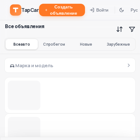
Создать
TapCar
Войти
Рус
объявление
Все объявления
Все авто
С пробегом
Новые
Зарубежные
Марка и модель