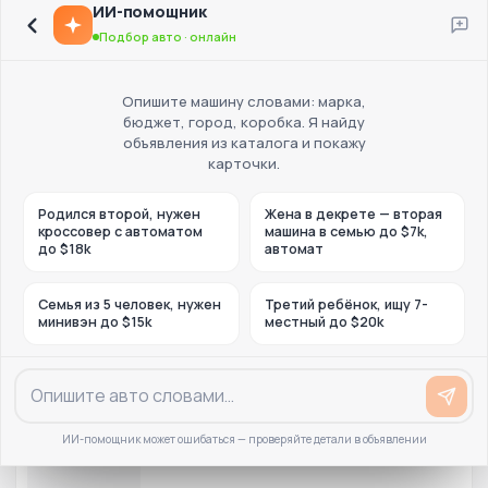
ИИ-помощник
Подбор авто · онлайн
Опишите машину словами: марка,
бюджет, город, коробка. Я найду
объявления из каталога и покажу
карточки.
Родился второй, нужен
Жена в декрете — вторая
кроссовер с автоматом
машина в семью до $7k,
до $18k
автомат
Семья из 5 человек, нужен
Третий ребёнок, ищу 7-
минивэн до $15k
местный до $20k
ИИ-помощник может ошибаться — проверяйте детали в объявлении