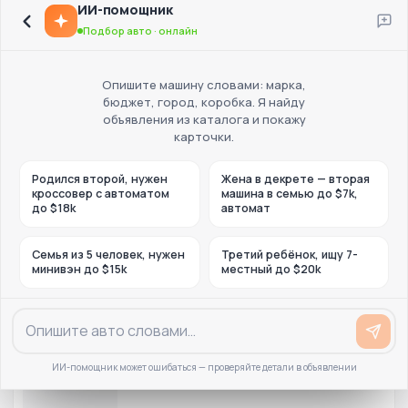
ИИ-помощник
Подбор авто · онлайн
Опишите машину словами: марка,
бюджет, город, коробка. Я найду
объявления из каталога и покажу
карточки.
Родился второй, нужен
Жена в декрете — вторая
кроссовер с автоматом
машина в семью до $7k,
до $18k
автомат
Семья из 5 человек, нужен
Третий ребёнок, ищу 7-
минивэн до $15k
местный до $20k
ИИ-помощник может ошибаться — проверяйте детали в объявлении