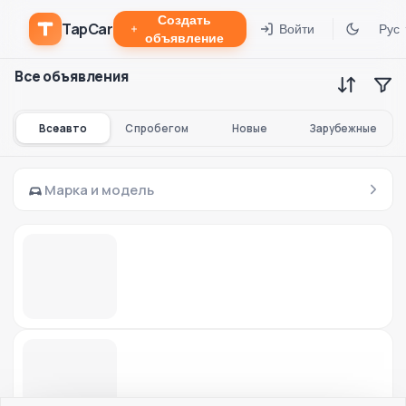
Создать
TapCar
Войти
Рус
объявление
Все объявления
Все авто
С пробегом
Новые
Зарубежные
Марка и модель